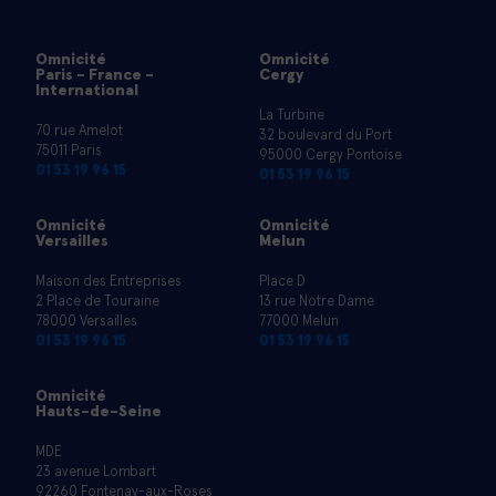
Omnicité
Omnicité
Paris - France -
Cergy
International
La Turbine
70 rue Amelot
32 boulevard du Port
75011 Paris
95000 Cergy Pontoise
01 53 19 96 15
01 53 19 96 15
Omnicité
Omnicité
Versailles
Melun
Maison des Entreprises
Place D
2 Place de Touraine
13 rue Notre Dame
78000 Versailles
77000 Melun
01 53 19 96 15
01 53 19 96 15
Omnicité
Hauts-de-Seine
MDE
23 avenue Lombart
92260 Fontenay-aux-Roses