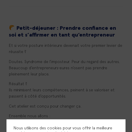
Petit-déjeuner :
Prendre confiance en
soi et s’affirmer en tant qu’entrepreneur
Et si votre posture intérieure devenait votre premier levier de
réussite ?
Doutes. Syndrome de l’imposteur. Peur du regard des autres.
Beaucoup d’entrepreneurs•eures n’osent pas prendre
pleinement leur place.
Résultat ?
Ils minimisent leurs compétences, peinent à se valoriser et
passent à côté d’opportunités.
Cet atelier est conçu pour changer ça.
Ensemble nous allons :
• Identifier ce qui freine votre confiance
Nous utilisons des cookies pour vous offrir la meilleure
• Vous reconnecter à vos compétences et votre valeur