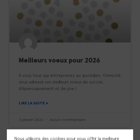
Meilleurs voeux pour 2026
A vous tous qui entreprenez au quotidien, Omnicité
vous adresse ses meilleurs voeux de succès,
d’épanouissement et de joie !
LIRE LA SUITE »
3 janvier 2026
Aucun commentaire
Nous utilisons des cookies pour vous offrir la meilleure