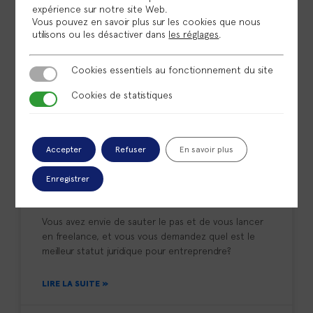
expérience sur notre site Web.
BLOG
Vous pouvez en savoir plus sur les cookies que nous
utilisons ou les désactiver dans
les réglages
.
Cookies essentiels au fonctionnement du site
Cookies essentiels au fonctionnement du site
Cookies de statistiques
Cookies de statistiques
Accepter
Refuser
En savoir plus
Quel est le meilleur statut
Enregistrer
juridique pour entreprendre ?
Vous avez envie de sauter le pas et de vous lancer
en freelance, et vous vous demandez quel est le
meilleur statut juridique pour entreprendre?
LIRE LA SUITE »