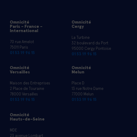
Omnicité
Omnicité
Paris - France -
Cergy
International
La Turbine
70 rue Amelot
32 boulevard du Port
75011 Paris
95000 Cergy Pontoise
01 53 19 96 15
01 53 19 96 15
Omnicité
Omnicité
Versailles
Melun
Maison des Entreprises
Place D
2 Place de Touraine
13 rue Notre Dame
78000 Versailles
77000 Melun
01 53 19 96 15
01 53 19 96 15
Omnicité
Hauts-de-Seine
MDE
23 avenue Lombart