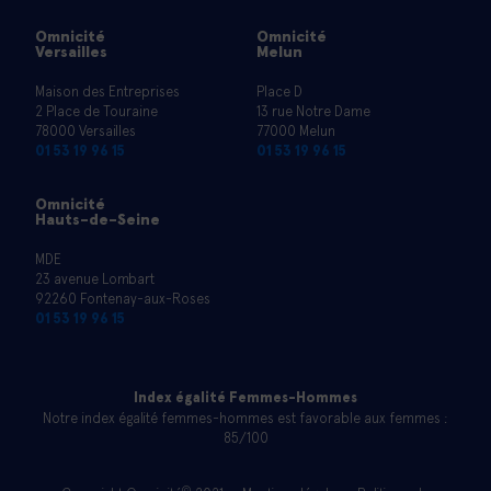
Omnicité
Omnicité
Versailles
Melun
Maison des Entreprises
Place D
2 Place de Touraine
13 rue Notre Dame
78000 Versailles
77000 Melun
01 53 19 96 15
01 53 19 96 15
Omnicité
Hauts-de-Seine
MDE
23 avenue Lombart
92260 Fontenay-aux-Roses
01 53 19 96 15
Index égalité Femmes-Hommes
Notre index égalité femmes-hommes est favorable aux femmes :
85/100
©