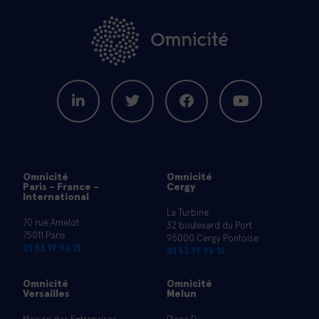
Omnicité
Omnicité
Paris - France -
Cergy
International
La Turbine
70 rue Amelot
32 boulevard du Port
75011 Paris
95000 Cergy Pontoise
01 53 19 96 15
01 53 19 96 15
Omnicité
Omnicité
Versailles
Melun