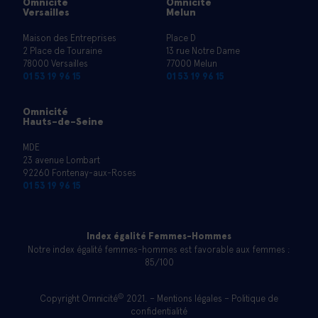
Omnicité
Omnicité
Versailles
Melun
Maison des Entreprises
Place D
2 Place de Touraine
13 rue Notre Dame
78000 Versailles
77000 Melun
01 53 19 96 15
01 53 19 96 15
Omnicité
Hauts-de-Seine
MDE
23 avenue Lombart
92260 Fontenay-aux-Roses
01 53 19 96 15
Index égalité Femmes-Hommes
Notre index égalité femmes-hommes est favorable aux femmes :
85/100
©
Copyright Omnicité
2021. –
Mentions légales
–
Politique de
confidentialité