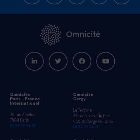
Omnicité
Omnicité
Paris - France -
Cergy
International
La Turbine
70 rue Amelot
32 boulevard du Port
75011 Paris
95000 Cergy Pontoise
01 53 19 96 15
01 53 19 96 15