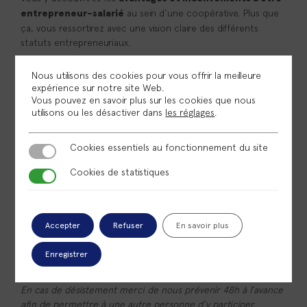
au sein d’une coopérative. Plus que
entrepreneur-salarié
ça, vous ressortirez avec une vision claire des différents
statuts entrepreneuriaux.
Vous bénéficierez d’un panorama complet du
Nous utilisons des cookies pour vous offrir la meilleure
fonctionnement et des services spécifiques
expérience sur notre site Web.
. Les coopératives d’activité et d’emploi (CAE)
d’Omnicité
Vous pouvez en savoir plus sur les cookies que nous
comme nous ne seront plus un mystère pour vous.
utilisons ou les désactiver dans
les réglages
.
Cookies essentiels au fonctionnement du site
Cookies essentiels au fonctionnement du site
Notre but ?
Cookies de statistiques
Cookies de statistiques
Se rencontrer et vous permettre de
définir le statut le
.
plus adapté à votre projet et vos besoins
Profitez-en, c’est l’occasion de poser toutes vos questions !
Accepter
Refuser
En savoir plus
Enregistrer
Inscription obligatoire
En cas de désistement merci de nous prévenir 48h à l’avance
afin de permettre à une autre personne d’y participer.