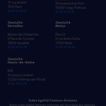
70 rue Amelot
32 boulevard du Port
75011 Paris
95000 Cergy Pontoise
01 53 19 96 15
01 53 19 96 15
Omnicité
Omnicité
Versailles
Melun
Maison des Entreprises
Place D
2 Place de Touraine
13 rue Notre Dame
78000 Versailles
77000 Melun
01 53 19 96 15
01 53 19 96 15
Omnicité
Hauts-de-Seine
MDE
23 avenue Lombart
92260 Fontenay-aux-Roses
01 53 19 96 15
Index égalité Femmes-Hommes
Notre index égalité femmes-hommes est favorable aux femmes :