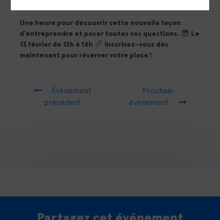
comprendre
Une heure pour découvrir cette nouvelle façon
d’entreprendre et poser toutes vos questions.
Le
13 février de 13h à 14h
Inscrivez-vous dès
maintenant pour réserver votre place !
Événement
Prochain
précédent
événement
Partagez cet événement