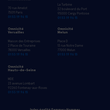
La Turbine
70 rue Amelot
32 boulevard du Port
75011 Paris
95000 Cergy Pontoise
01 53 19 96 15
01 53 19 96 15
Omnicité
Omnicité
Versailles
Melun
Maison des Entreprises
Place D
2 Place de Touraine
13 rue Notre Dame
78000 Versailles
77000 Melun
01 53 19 96 15
01 53 19 96 15
Omnicité
Hauts-de-Seine
MDE
23 avenue Lombart
92260 Fontenay-aux-Roses
01 53 19 96 15
Index égalité Femmes-Hommes