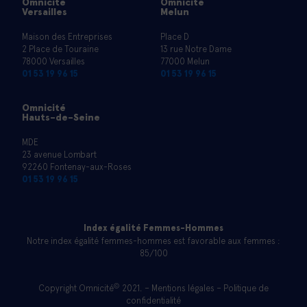
Omnicité
Omnicité
Versailles
Melun
Maison des Entreprises
Place D
2 Place de Touraine
13 rue Notre Dame
78000 Versailles
77000 Melun
01 53 19 96 15
01 53 19 96 15
Omnicité
Hauts-de-Seine
MDE
23 avenue Lombart
92260 Fontenay-aux-Roses
01 53 19 96 15
Index égalité Femmes-Hommes
Notre index égalité femmes-hommes est favorable aux femmes :
85/100
©
Copyright Omnicité
2021. –
Mentions légales
–
Politique de
confidentialité