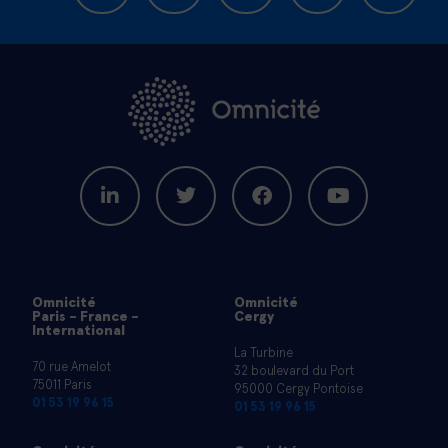
Omnicité
Omnicité
Paris - France -
Cergy
International
La Turbine
70 rue Amelot
32 boulevard du Port
75011 Paris
95000 Cergy Pontoise
01 53 19 96 15
01 53 19 96 15