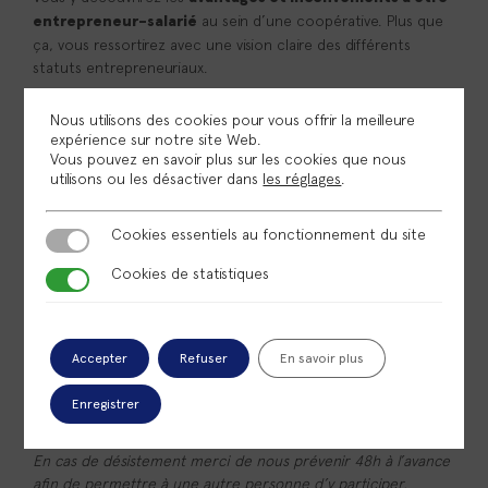
au sein d’une coopérative. Plus que
entrepreneur-salarié
ça, vous ressortirez avec une vision claire des différents
statuts entrepreneuriaux.
Vous bénéficierez d’un panorama complet du
Nous utilisons des cookies pour vous offrir la meilleure
fonctionnement et des services spécifiques
expérience sur notre site Web.
. Les coopératives d’activité et d’emploi (CAE)
d’Omnicité
Vous pouvez en savoir plus sur les cookies que nous
comme nous ne seront plus un mystère pour vous.
utilisons ou les désactiver dans
les réglages
.
Cookies essentiels au fonctionnement du site
Cookies essentiels au fonctionnement du site
Notre but ?
Cookies de statistiques
Cookies de statistiques
Se rencontrer et vous permettre de
définir le statut le
.
plus adapté à votre projet et vos besoins
Profitez-en, c’est l’occasion de poser toutes vos questions !
Accepter
Refuser
En savoir plus
Enregistrer
Inscription obligatoire
En cas de désistement merci de nous prévenir 48h à l’avance
afin de permettre à une autre personne d’y participer.