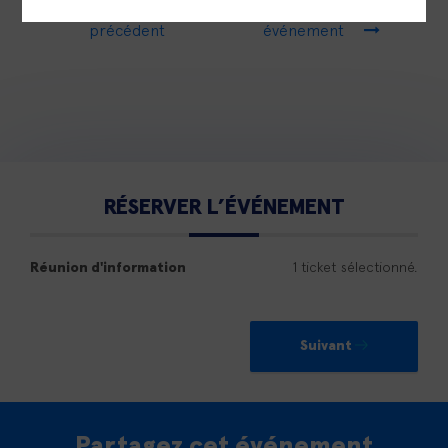
Événement
Prochain
précédent
événement
RÉSERVER L’ÉVÉNEMENT
1 ticket sélectionné.
Réunion d'information
Suivant
Partagez cet événement