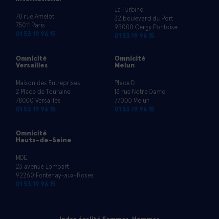
La Turbine
70 rue Amelot
32 boulevard du Port
75011 Paris
95000 Cergy Pontoise
01 53 19 96 15
01 53 19 96 15
Omnicité
Omnicité
Versailles
Melun
Maison des Entreprises
Place D
2 Place de Touraine
13 rue Notre Dame
78000 Versailles
77000 Melun
01 53 19 96 15
01 53 19 96 15
Omnicité
Hauts-de-Seine
MDE
23 avenue Lombart
92260 Fontenay-aux-Roses
01 53 19 96 15