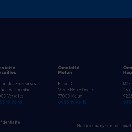
nicité
Omnicité
Omn
rsailles
Melun
Hau
son des Entreprises
Place D
MDE
lace de Touraine
13 rue Notre Dame
23 a
00 Versailles
77000 Melun
9226
53 19 96 15
01 53 19 96 15
01 5
fidentialité
Notre index égalité femmes-