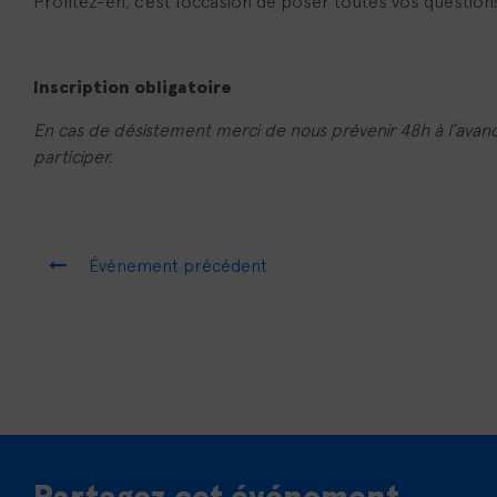
Profitez-en, c’est l’occasion de poser toutes vos questions
Inscription obligatoire
En cas de désistement merci de nous prévenir 48h à l’avan
participer.
Événement précédent