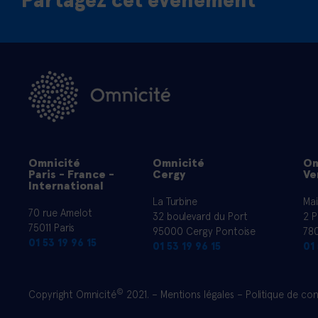
Partagez cet événement
Omnicité
Omnicité
Om
Paris - France -
Cergy
Ve
International
La Turbine
Mai
70 rue Amelot
32 boulevard du Port
2 P
75011 Paris
95000 Cergy Pontoise
780
01 53 19 96 15
01 53 19 96 15
01 
©
Copyright Omnicité
2021. –
Mentions légales
–
Politique de con