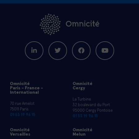
Omnicité
Omnicité
Paris - France -
Cergy
International
La Turbine
70 rue Amelot
32 boulevard du Port
75011 Paris
95000 Cergy Pontoise
01 53 19 96 15
01 53 19 96 15
Omnicité
Omnicité
Versailles
Melun