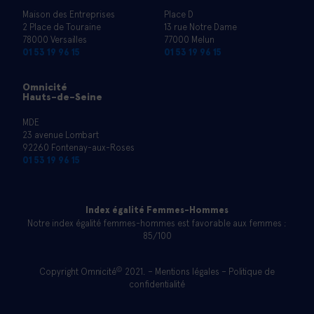
Maison des Entreprises
Place D
2 Place de Touraine
13 rue Notre Dame
78000 Versailles
77000 Melun
01 53 19 96 15
01 53 19 96 15
Omnicité
Hauts-de-Seine
MDE
23 avenue Lombart
92260 Fontenay-aux-Roses
01 53 19 96 15
Index égalité Femmes-Hommes
Notre index égalité femmes-hommes est favorable aux femmes :
85/100
©
Copyright Omnicité
2021. –
Mentions légales
–
Politique de
confidentialité