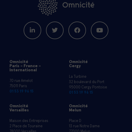
Omnicité
Omnicité
Paris - France -
Cergy
International
La Turbine
70 rue Amelot
32 boulevard du Port
75011 Paris
95000 Cergy Pontoise
01 53 19 96 15
01 53 19 96 15
Omnicité
Omnicité
Versailles
Melun
Maison des Entreprises
Place D
2 Place de Touraine
13 rue Notre Dame
78000 Versailles
77000 Melun