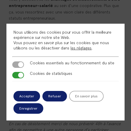
au sein d’une coopérative. Plus que
entrepreneur-salarié
ça, vous ressortirez avec une vision claire des différents
statuts entrepreneuriaux.
Vous bénéficierez d’un panorama complet du
Nous utilisons des cookies pour vous offrir la meilleure
fonctionnement et des services spécifiques
expérience sur notre site Web.
. Les coopératives d’activité et d’emploi (CAE)
d’Omnicité
Vous pouvez en savoir plus sur les cookies que nous
comme nous ne seront plus un mystère pour vous.
utilisons ou les désactiver dans
les réglages
.
Cookies essentiels au fonctionnement du site
Cookies essentiels au fonctionnement du site
Notre but ?
Cookies de statistiques
Cookies de statistiques
Se rencontrer et vous permettre de
définir le statut le
.
plus adapté à votre projet et vos besoins
Profitez-en, c’est l’occasion de poser toutes vos questions !
Accepter
Refuser
En savoir plus
Enregistrer
Inscription obligatoire
En cas de désistement merci de nous prévenir 48h à l’avance
afin de permettre à une autre personne d’y participer.