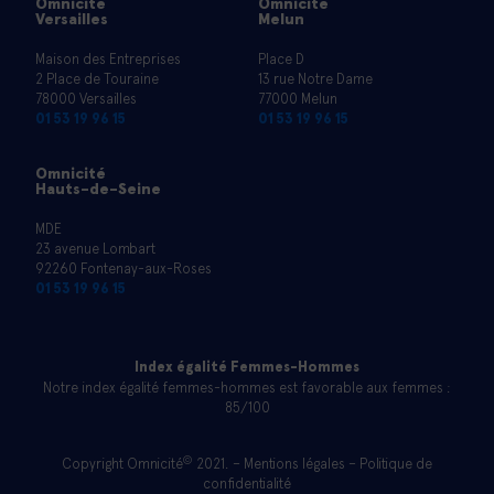
Omnicité
Omnicité
Versailles
Melun
Maison des Entreprises
Place D
2 Place de Touraine
13 rue Notre Dame
78000 Versailles
77000 Melun
01 53 19 96 15
01 53 19 96 15
Omnicité
Hauts-de-Seine
MDE
23 avenue Lombart
92260 Fontenay-aux-Roses
01 53 19 96 15
Index égalité Femmes-Hommes
Notre index égalité femmes-hommes est favorable aux femmes :
85/100
©
Copyright Omnicité
2021. –
Mentions légales
–
Politique de
confidentialité