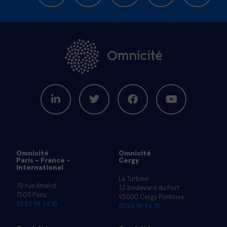
Omnicité
Omnicité
Paris - France -
Cergy
International
La Turbine
70 rue Amelot
32 boulevard du Port
75011 Paris
95000 Cergy Pontoise
01 53 19 96 15
01 53 19 96 15